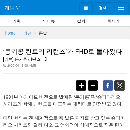
게임샷
검색
Togg
navi
기획
인터뷰
칼럼
취재기
Home
리뷰
콘솔
‘동키콩 컨트리 리턴즈’가 FHD로 돌아왔다
[리뷰] 동키콩 리턴즈 HD
2025-04-16 08:46:56
1981년 아케이드 버전으로 발매된 ‘동키콩’은 ‘슈퍼마리오’
시리즈와 함께 닌텐도를 대표하는 캐릭터로 인정받고 있다.
다만 현재는 전 세계적으로 폭 넓은 지지를 받고 있는 슈퍼마
리오 시리즈와 달리 다소 그 영향력이 상대적으로 적은 편이