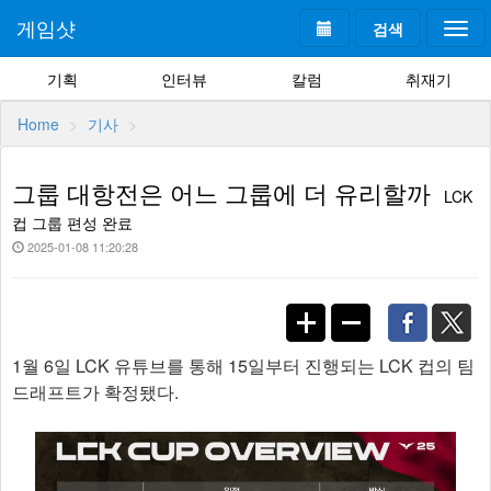
게임샷
검색
Togg
navi
기획
인터뷰
칼럼
취재기
Home
기사
그룹 대항전은 어느 그룹에 더 유리할까
LCK
컵 그룹 편성 완료
2025-01-08 11:20:28
1월 6일 LCK 유튜브를 통해 15일부터 진행되는 LCK 컵의 팀
드래프트가 확정됐다.