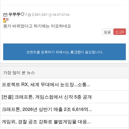
우쭈쭈♡
/
2,641,541
04.07-07:04
뭔가 바뀌었다고 하기에는 미묘하네요
답글
신고0
코멘트를 등록하기 위해서는
로그인
이 필요합니다.
가장 많이 본 뉴스
프로젝트 RX, 세계 무대에서 눈도장...소통...
[컨콜] 크래프톤, 게임스컴에서 신작 5종 공개
크래프톤, 2026년 상반기 매출 2조 6,616억...
게임위, 경찰 공조 강화로 불법게임물 대응...