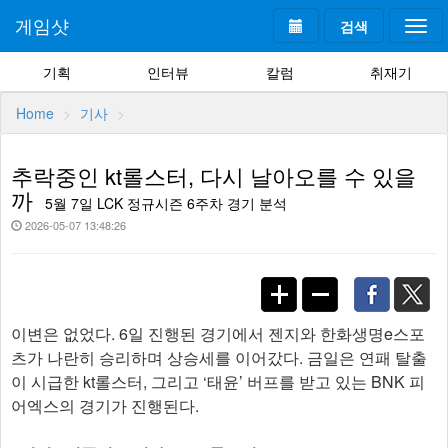
게임샷
검색
Togg
navi
기획
인터뷰
칼럼
취재기
Home
기사
추락중인 kt롤스터, 다시 날아오를 수 있을
까
5월 7일 LCK 정규시즌 6주차 경기 분석
2026-05-07 13:48:26
이변은 없었다. 6일 진행된 경기에서 젠지와 한화생명e스포
츠가 나란히 승리하며 상승세를 이어갔다. 금일은 연패 탈출
이 시급한 kt롤스터, 그리고 ‘태윤’ 버프를 받고 있는 BNK 피
어엑스의 경기가 진행된다.