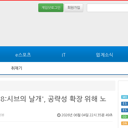
게임샷로그인
회원가입
e스포츠
IT
업계소식
취재기
8:시브의 날개', 공략성 확장 위해 노
MO
ES
ES
터뷰
2026년 06월 04일 22시 35분 49초
CO
ON