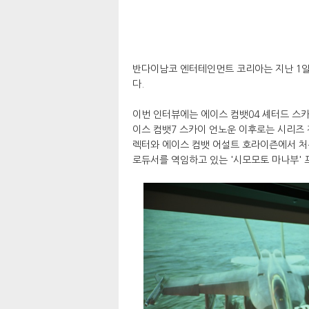
반다이남코 엔터테인먼트 코리아는 지난 1일 
다.
이번 인터뷰에는 에이스 컴뱃04 셰터드 스카
이스 컴뱃7 스카이 언노운 이후로는 시리즈 
렉터와 에이스 컴뱃 어설트 호라이즌에서 처
로듀서를 역임하고 있는 '시모모토 마나부' 