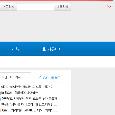
제목검색
내용검색
리뷰
커뮤니티
지난 TOP 기사
가장많이 본 뉴스
어딘가 비어있는 '쪽대본'의 느낌, '히간:이...
kt롤스터, 한화생명 넘어설까
후반부도 시작부터 혼전, 오늘은 누가 웃을까
전설의 '시작'을 다시 쓰다, '헤일로:캠페인 ...
영화 '스파이더맨: 브랜드 뉴 데이', 게임에...