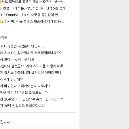
판호 획득해도 흥행은 옛말… K-게임, 중국서...
[컨콜] 크래프톤, 게임스컴에서 신작 5종 공개
HP OmniStudio X, 사무용 올인원의 한...
검은사막, 신규 클래스·최종장·최대레벨 등...
사리플
시 대기중인 게임들이 많군요...
해 지스타는 참가업체가 저조해질려나요???
상 보다는 낮게 나왔네요
6년이나 흘렀군요. 계속 게이머들과 함께 해주...
게 출시초 환불러시가 줄지었던 게임이 맞나 ...
래오래 건강해요
가 바뀌었다고 하기에는 미묘하네요
임샷 창간 26주년을 축하드립니다.
간 26주년 저도 진심으로 축하드립니다...^^
간 26년 진심으로 축하드립니다.
알립니다