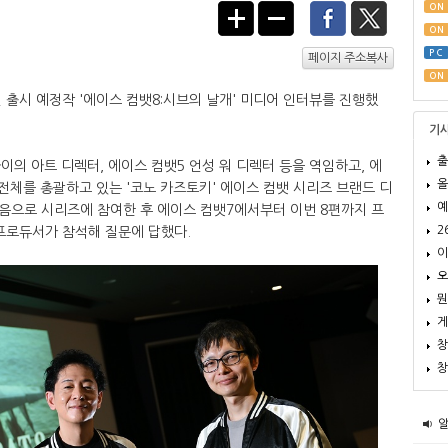
ON
ON
PC
페이지 주소복사
ON
출시 예정작 '에이스 컴뱃8:시브의 날개' 미디어 인터뷰를 진행했
기
출
이의 아트 디렉터, 에이스 컴뱃5 언성 워 디렉터 등을 역임하고, 에
올
전체를 총괄하고 있는 '코노 카즈토키' 에이스 컴뱃 시리즈 브랜드 디
예
음으로 시리즈에 참여한 후 에이스 컴뱃7에서부터 이번 8편까지 프
2
프로듀서가 참석해 질문에 답했다.
이
오
뭔
게
창
창