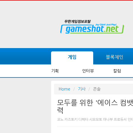
블록체인
게임
기획
인터뷰
칼럼
Home
기사
콘솔
모두를 위한 '에이스 컴뱃
력
코노 카즈토키 디렉터·시모모토 마나부 프로듀서 인