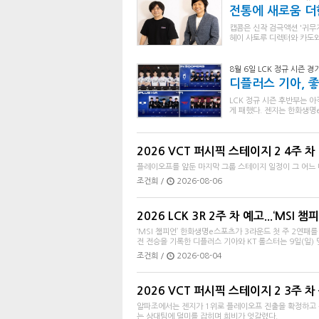
전통에 새로움 더한
캡콤은 신작 검극액션 '귀무자
헤이 사토루 디렉터와 카도
8월 6일 LCK 정규 시즌 경
디플러스 기아, 
LCK 정규 시즌 후반부는 
게 패했다. 젠지는 한화생명
2026 VCT 퍼시픽 스테이지 2 4주 차 
플레이오프를 앞둔 마지막 그룹 스테이지 일정이 그 어느 
조건희 /
2026-08-06
2026 LCK 3R 2주 차 예고...‘MSI 
‘MSI 챔피언’ 한화생명e스포츠가 3라운드 첫 주 2연패를
전 전승을 기록한 디플러스 기아와 KT 롤스터는 9일(일) 맞
조건희 /
2026-08-04
2026 VCT 퍼시픽 스테이지 2 3주 차 종
알파조에서는 젠지가 1위로 플레이오프 진출을 확정하고 농심
는 상대팀에 덜미를 잡히며 희비가 엇갈렸다.