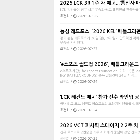
2026 LCK 3R 1주 차 예고...‘통신사 
LCK 강팀들이 정규 시즌 우승과 월드 챔피언십 진출권을
조건희 /
2026-07-28
농심 레드포스, ‘2026 KEL’ 배틀그
경기 농심 레드포스가 26일(일), 2위 팀과 압도적인 격차를
우승을 차지했다.
조건희 /
2026-07-27
‘e스포츠 월드컵 2026’, 배틀그라운드
e스포츠 재단(The Esports Foundation, 이하 EF)은 
BG: BATTLEGROUNDS) 종목 결승전이 24일 시작...
조건희 /
2026-07-24
‘LCK 레전드 매치’ 참가 선수 라인업 
국내 리그 오브 레전드 이스포츠의 초창기에 팬들을 설레게
조건희 /
2026-07-24
2026 VCT 퍼시픽 스테이지 2 2주 차 
신규 로스터로 2연승을 거두며 화제의 중심에 섰던 젠지(GE
조건희 /
2026-07-22