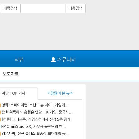
제목검색
내용검색
리뷰
커뮤니티
보도자료
지난 TOP 기사
가장많이 본 뉴스
영화 '스파이더맨: 브랜드 뉴 데이', 게임에...
판호 획득해도 흥행은 옛말… K-게임, 중국서...
[컨콜] 크래프톤, 게임스컴에서 신작 5종 공개
HP OmniStudio X, 사무용 올인원의 한...
검은사막, 신규 클래스·최종장·최대레벨 등...