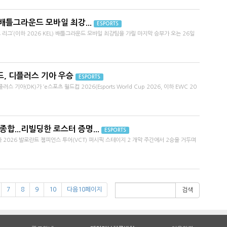
 배틀그라운드 모바일 최강...
ESPORTS
리그’(이하 2026 KEL) 배틀그라운드 모바일 최강팀을 가릴 마지막 승부가 오는 26일
드, 디플러스 기아 우승
ESPORTS
디플러스 기아(DK)가 ‘e스포츠 월드컵 2026(Esports World Cup 2026, 이하 EWC 20
 종합...리빌딩한 로스터 증명...
ESPORTS
 2026 발로란트 챔피언스 투어(VCT) 퍼시픽 스테이지 2 개막 주간에서 2승을 거두며
7
8
9
10
다음10페이지
검색