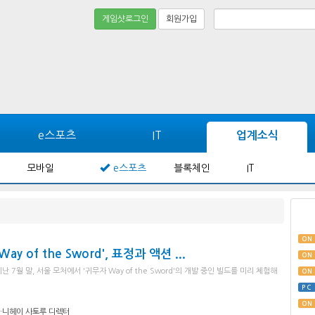
게임샷로그인
회원가입
e스포츠
IT
업계소식
모바일
e스포츠
블록체인
IT
ON
ay of the Sword', 표정과 액션 ...
ON
7월 말, 서울 모처에서 '귀무자 Way of the Sword'의 개발 중인 빌드를 미리 체험해
ON
PC
ON
·니헤이 사토루 디렉터