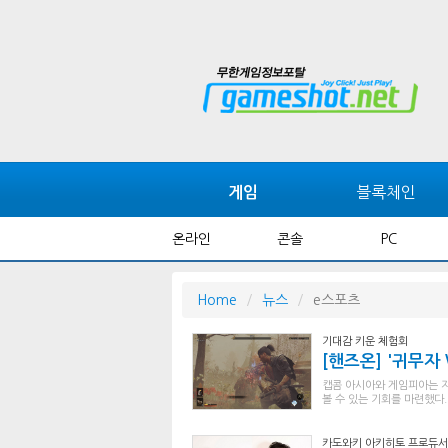
블록체인
게임
온라인
콘솔
PC
Home
뉴스
e스포츠
기대감 키운 체험회
[핸즈온] '귀무자 W
캡콤 아시아와 게임피아는 지난 
볼 수 있는 기회를 마련했다.
카도와키 아키히토 프로듀서