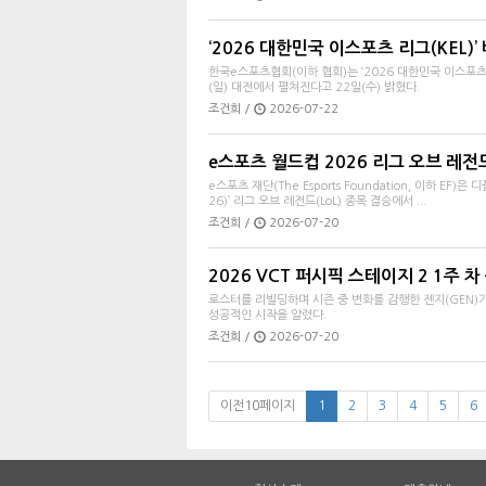
‘2026 대한민국 이스포츠 리그(KEL)’
한국e스포츠협회(이하 협회)는 ‘2026 대한민국 이스포츠 
(일) 대전에서 펼쳐진다고 22일(수) 밝혔다.
조건희 /
2026-07-22
e스포츠 월드컵 2026 리그 오브 레전
e스포츠 재단(The Esports Foundation, 이하 EF)은 
26)’ 리그 오브 레전드(LoL) 종목 결승에서 ...
조건희 /
2026-07-20
2026 VCT 퍼시픽 스테이지 2 1주 차
로스터를 리빌딩하며 시즌 중 변화를 감행한 젠지(GEN)가
성공적인 시작을 알렸다.
조건희 /
2026-07-20
이전10페이지
1
2
3
4
5
6