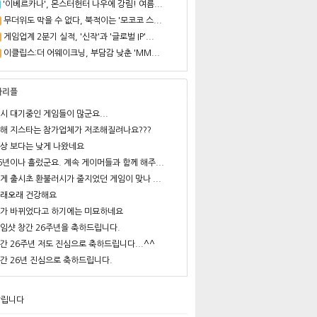
'이베르카나', 몬스터헌터 나우에 강림! 여름...
무더위도 막을 수 없다, 북적이는 '모코코 스...
게임업계 2분기 실적, '신작'과 '글로벌 IP'...
이클립스:더 어웨이크닝, 부담감 낮춘 'MM...
사리플
시 대기중인 게임들이 많군요...
해 지스타는 참가업체가 저조해질려나요???
상 보다는 낮게 나왔네요
6년이나 흘렀군요. 계속 게이머들과 함께 해주...
게 출시초 환불러시가 줄지었던 게임이 맞나 ...
래오래 건강해요
가 바뀌었다고 하기에는 미묘하네요
임샷 창간 26주년을 축하드립니다.
간 26주년 저도 진심으로 축하드립니다...^^
간 26년 진심으로 축하드립니다.
알립니다