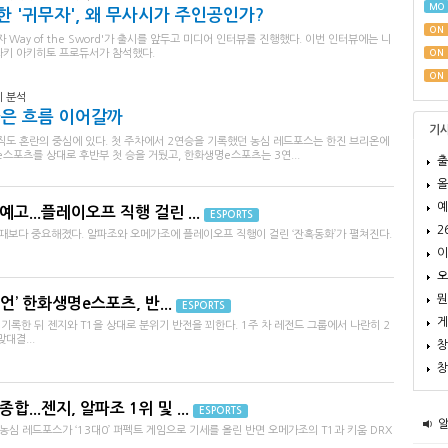
MO
 '귀무자', 왜 무사시가 주인공인가?
ON
 Way of the Sword'가 출시를 앞두고 미디어 인터뷰를 진행했다. 이번 인터뷰에는 니
와키 아키히토 프로듀서가 참석했다.
ON
ON
기 분석
좋은 흐름 이어갈까
기
아직도 혼란의 중심에 있다. 첫 주차에서 2연승을 기록했던 농심 레드포스는 한진 브리온에
e스포츠를 상대로 후반부 첫 승을 거뒀고, 한화생명e스포츠는 3연...
출
올
예
예고...플레이오프 직행 걸린 ...
ESPORTS
2
때보다 중요해졌다. 알파조와 오메가조에 플레이오프 직행이 걸린 ‘잔혹동화’가 펼쳐진다.
이
오
뭔
챔피언’ 한화생명e스포츠, 반...
ESPORTS
게
 기록한 뒤 젠지와 T1을 상대로 분위기 반전을 꾀한다. 1주 차 레전드 그룹에서 나란히 2
대결...
창
창
합...젠지, 알파조 1위 및 ...
ESPORTS
 레드포스가 ‘13대0’ 퍼펙트 게임으로 기세를 올린 반면 오메가조의 T1과 키움 DRX