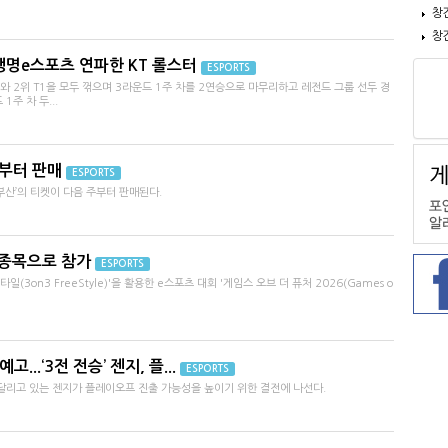
창
창
-한화생명e스포츠 연파한 KT 롤스터
ESPORTS
와 2위 T1을 모두 꺾으며 3라운드 1주 차를 2연승으로 마무리하고 레전드 그룹 선두 경
주 차 두...
일부터 판매
ESPORTS
부산’의 티켓이 다음 주부터 판매된다.
막 종목으로 참가
ESPORTS
(3on3 FreeStyle)'을 활용한 e스포츠 대회 '게임스 오브 더 퓨처 2026(Games o
...‘3전 전승’ 젠지, 플...
ESPORTS
 달리고 있는 젠지가 플레이오프 진출 가능성을 높이기 위한 결전에 나선다.